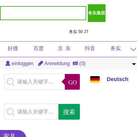
务实 50 JT
好搜
百度
京 东
抖音
务实
Deutsch
einloggen
Anmeldung
(0)
淘宝
天猫
光明
虎牙
注册
中文
Deutsch
清风
导航
微言
学生
音频
请输入关键字…
English
重庆
速看
扶贫
图片
产品
繁体
新闻
查询
软件
免费
付费
请输入关键字…
日本語
商城
茅田
DJ
音乐
总裁
한국어
家具