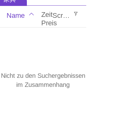
视频
趋势
产品
地方
会员
lengua española
Zeit
Name
Screening
留言
电脑
软件
数据
本站
Preis
ພາສາລາວ
新闻
图片
最新
生益
传众
ภาษาไทย
русский
行业
服务
公主
东莞
O2O
français
江湖
定情
等你
广州
深圳
Nicht zu den Suchergebnissen
Italia
东莞
北京
天津
香港
澳门
im Zusammenhang
ئۇيغۇرچە
福建
湖南
河北
助农
友圈
下载
台湾
导航
工具
健康
域名
预警
电影
简洁
搞笑