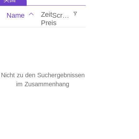
视频
趋势
产品
地方
会员
lengua española
Zeit
Name
Screening
留言
电脑
软件
数据
本站
Preis
ພາສາລາວ
新闻
图片
最新
生益
传众
ภาษาไทย
русский
行业
服务
公主
东莞
O2O
français
江湖
定情
等你
广州
深圳
Nicht zu den Suchergebnissen
Italia
东莞
北京
天津
香港
澳门
im Zusammenhang
ئۇيغۇرچە
福建
湖南
河北
助农
友圈
下载
台湾
导航
工具
健康
域名
预警
电影
简洁
搞笑