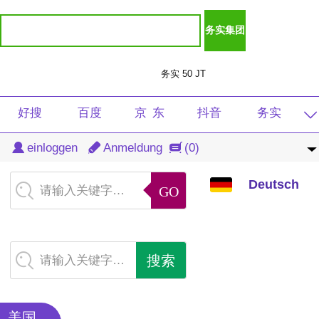
务实 50 JT
好搜
百度
京 东
抖音
务实
Deutsch
einloggen
Anmeldung
(0)
淘宝
天猫
光明
虎牙
注册
中文
Deutsch
清风
导航
微言
学生
音频
请输入关键字…
English
重庆
速看
扶贫
图片
产品
繁体
新闻
查询
软件
免费
付费
请输入关键字…
日本語
商城
茅田
DJ
音乐
总裁
한국어
美国