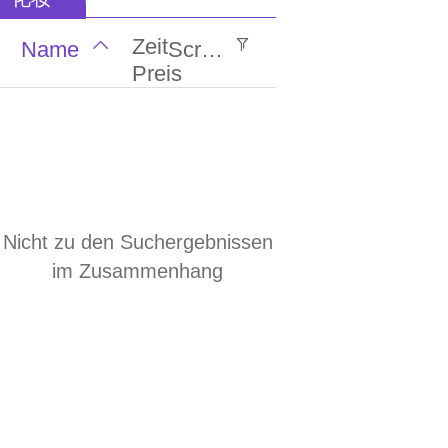
视频
趋势
产品
地方
会员
lengua española
Zeit
Name
Screening
留言
电脑
软件
数据
本站
Preis
ພາສາລາວ
新闻
图片
最新
生益
传众
ภาษาไทย
русский
行业
服务
公主
东莞
O2O
français
江湖
定情
等你
广州
深圳
Nicht zu den Suchergebnissen
Italia
东莞
北京
天津
香港
澳门
im Zusammenhang
ئۇيغۇرچە
福建
湖南
河北
助农
友圈
下载
台湾
导航
工具
健康
域名
预警
电影
简洁
搞笑