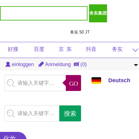
务实 50 JT
好搜
百度
京 东
抖音
务实
Deutsch
einloggen
Anmeldung
(0)
淘宝
天猫
光明
虎牙
注册
中文
Deutsch
清风
导航
微言
学生
音频
请输入关键字…
English
重庆
速看
扶贫
图片
产品
繁体
新闻
查询
软件
免费
付费
请输入关键字…
日本語
商城
茅田
DJ
音乐
总裁
한국어
化妆