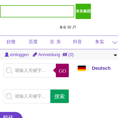
务实 50 JT
好搜
百度
京 东
抖音
务实
Deutsch
einloggen
Anmeldung
(0)
淘宝
天猫
光明
虎牙
注册
中文
Deutsch
清风
导航
微言
学生
音频
请输入关键字…
English
重庆
速看
扶贫
图片
产品
繁体
新闻
查询
软件
免费
付费
请输入关键字…
日本語
商城
茅田
DJ
音乐
总裁
한국어
棉袜