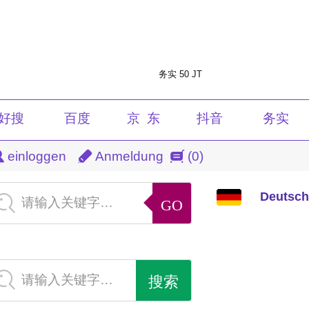
务实 50 JT
好搜
百度
京 东
抖音
务实
Deutsch
einloggen
Anmeldung
(0)
淘宝
天猫
光明
虎牙
注册
中文
清风
导航
微言
学生
音频
Deutsch
请输入关键字…
English
重庆
速看
扶贫
图片
产品
繁体
新闻
查询
软件
免费
付费
请输入关键字…
日本語