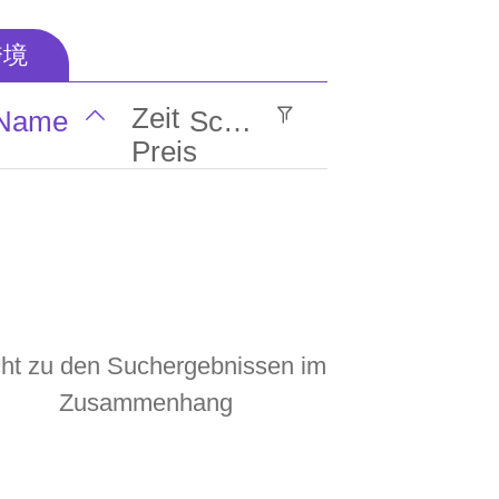
商城
茅田
DJ
音乐
总裁
한국어
跨境
视频
趋势
产品
地方
会员
lengua española
Zeit
Name
Screening
留言
电脑
软件
数据
本站
Preis
ພາສາລາວ
新闻
图片
最新
生益
传众
ภาษาไทย
русский
行业
服务
公主
东莞
O2O
français
江湖
定情
等你
广州
深圳
cht zu den Suchergebnissen im
Italia
东莞
北京
天津
香港
澳门
Zusammenhang
ئۇيغۇرچە
福建
湖南
河北
助农
友圈