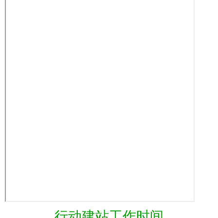
会员
留言
电脑
淘宝
热搜
ພາສາລາວ
手机
数据
本站
新闻
图片
ภาษาไทย
最新
生益
传众
行业
服务
русский
français
公主
东莞
O2O
江湖
定情
Italia
等你
广州
深圳
东莞
北京
Deutsch
天津
香港
澳门
福建
湖南
ئۇيغۇرچە
河北
助农
友圈
下载
虎牙
台湾
导航
工具
健康
域名
清风
预警
电影
简洁
搞笑
行动建站工作时间