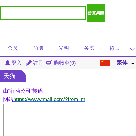
会员
简洁
光明
务实
微言
繁体
繁体
登入
註冊
購物車
(0)
影视
京 东
学生
音频
注册
天猫
中文
重庆
速看
扶贫
图片
产品
English
由“
行动公司”转码
新闻
查询
软件
免费
付费
网站
https://www.tmall.com/?from=m
日本語
商城
湖北
茅田
DJ
音乐
한국어
总裁
视频
趋势
产品
地方
lengua española