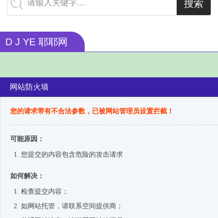
请输入关键字…
会员
留言
电脑
淘宝
热搜
ພາສາລາວ
手机
数据
本站
新闻
图片
ภาษาไทย
D J YE 耶耶网
最新
生益
传众
行业
服务
русский
français
公主
东莞
O2O
江湖
定情
Italia
等你
广州
深圳
东莞
北京
Deutsch
天津
香港
澳门
福建
湖南
ئۇيغۇرچە
河北
助农
友圈
下载
虎牙
台湾
导航
工具
健康
域名
清风
预警
电影
简洁
搞笑