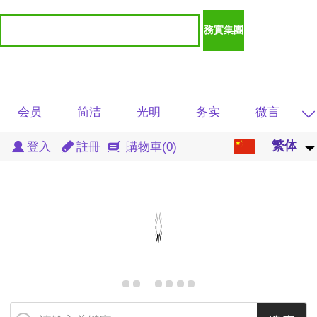
会员
简洁
光明
务实
微言
繁体
繁体
登入
註冊
購物車
(0)
影视
京 东
学生
音频
注册
中文
重庆
速看
扶贫
图片
产品
English
新闻
查询
软件
免费
付费
日本語
商城
湖北
茅田
DJ
音乐
한국어
总裁
视频
趋势
产品
地方
lengua española